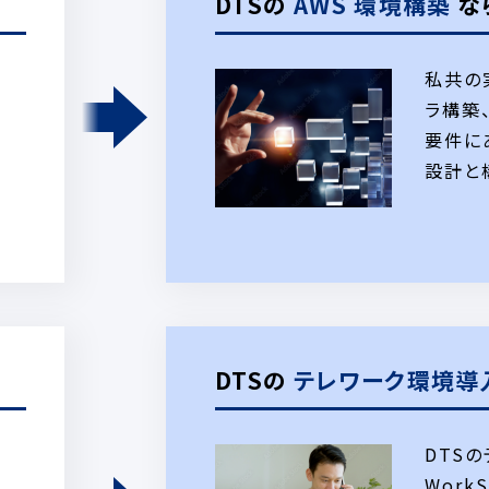
DTSの
AWS 環境構築
な
私共の
ラ構築
要件に
設計と
DTSの
テレワーク環境導
DTS
Work