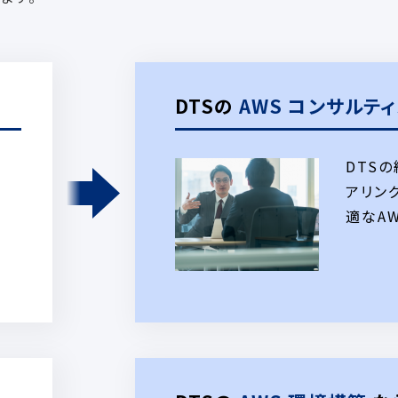
DTSの
AWS コンサルテ
DTS
アリン
適なA