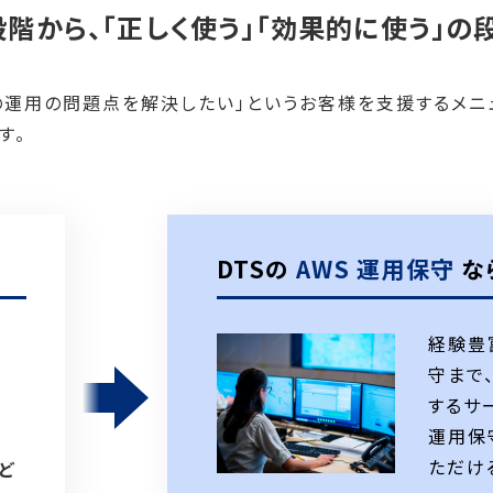
階から、「正しく使う」「効果的に使う」の
今の運用の問題点を解決したい」というお客様を支援するメ
す。
DTSの
AWS 運用保守
な
経験豊
守まで
するサ
運用保
ただけ
ど