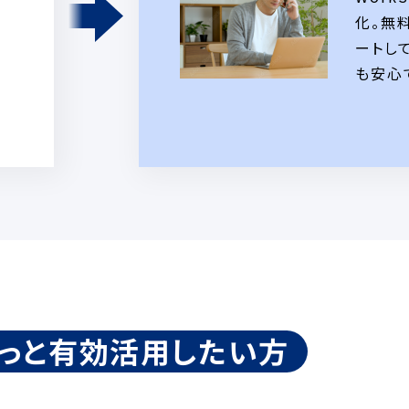
化。無
ートして
も安心
っと有効活用したい方