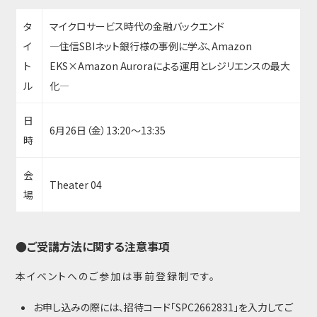
タ
マイクロサービス時代の金融バックエンド
イ
―住信SBIネット銀行様の事例に学ぶ、Amazon
ト
EKS×Amazon Auroraによる運用とレジリエンスの最大
ル
化―
日
6月26日（金）13:20～13:35
時
会
Theater 04
場
●ご受講方法に関する注意事項
本イベントへのご参加は事前登録制です。
お申し込みの際には、招待コード「SPC2662831」を入力してご